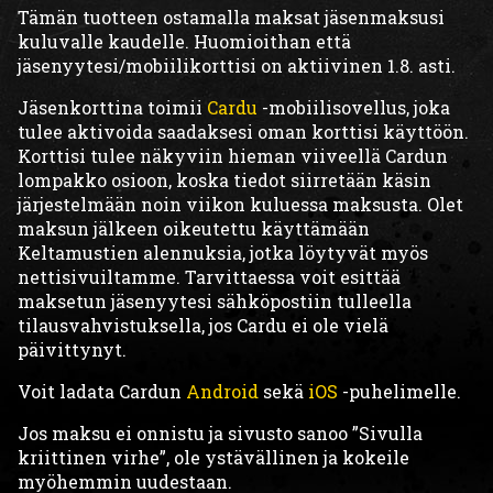
Tämän tuotteen ostamalla maksat jäsenmaksusi
kuluvalle kaudelle. Huomioithan että
jäsenyytesi/mobiilikorttisi on aktiivinen 1.8. asti.
Jäsenkorttina toimii
Cardu
-mobiilisovellus, joka
tulee aktivoida saadaksesi oman korttisi käyttöön.
Korttisi tulee näkyviin hieman viiveellä Cardun
lompakko osioon, koska tiedot siirretään käsin
järjestelmään noin viikon kuluessa maksusta. Olet
maksun jälkeen oikeutettu käyttämään
Keltamustien alennuksia, jotka löytyvät myös
nettisivuiltamme. Tarvittaessa voit esittää
maksetun jäsenyytesi sähköpostiin tulleella
tilausvahvistuksella, jos Cardu ei ole vielä
päivittynyt.
Voit ladata Cardun
Android
sekä
iOS
-puhelimelle.
Jos maksu ei onnistu ja sivusto sanoo ”Sivulla
kriittinen virhe”, ole ystävällinen ja kokeile
myöhemmin uudestaan.