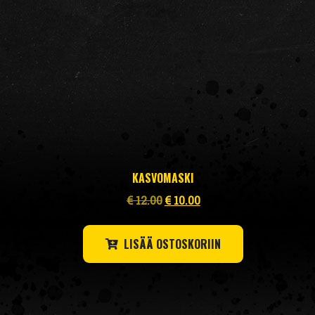
KASVOMASKI
Alkuperäinen
Nykyinen
€
12.00
€
10.00
hinta
hinta
oli:
on:
LISÄÄ OSTOSKORIIN
€ 12.00.
€ 10.00.