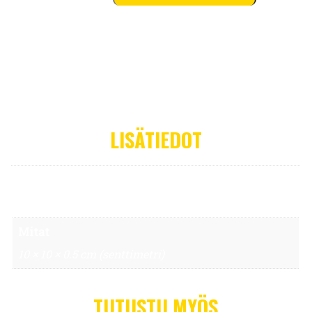
LISÄTIEDOT
Paino
.01 kg (kilogramma)
Mitat
10 × 10 × 0.5 cm (senttimetri)
TUTUSTU MYÖS