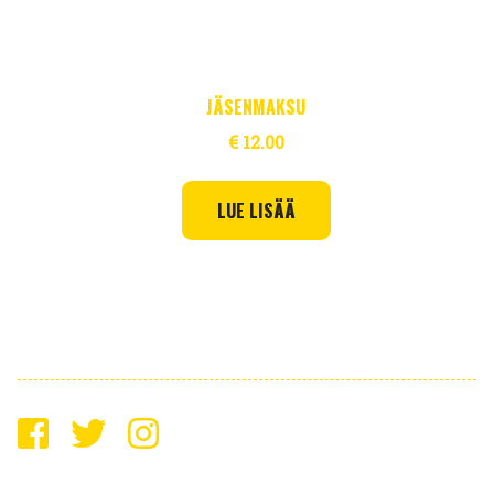
JÄSENMAKSU
€
12.00
LUE LISÄÄ
2026 Saimaan Keltamustat ry