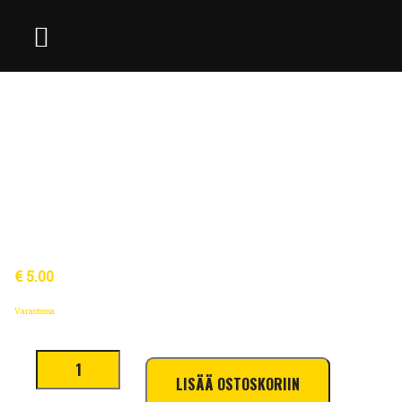
€
5.00
Varastossa
Kangasmerkki
määrä
LISÄÄ OSTOSKORIIN