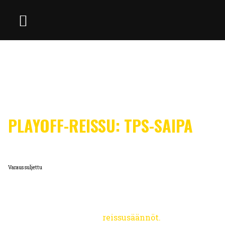
PLAYOFF-REISSU: TPS-SAIPA
19.3.2025
18:30 - 23:00
0,00 €
Varaus suljettu
Pelireissu keskiviikkona 19.3.2025 TPS-SaiPa
playoff-otteluun! Peli alkaa Turussa klo 18.30.
Saimaan Keltamustien
reissusäännöt.