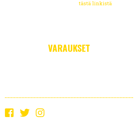
Osta jäsenyys hintaan 12 EUR
tästä linkistä
.
Varaa paikkasi 19.3. klo 10 mennessä!
Varaustilanne näyttää varattujen paikkojen sekä
jäljellä olevien paikkojen lukumäärän.
VARAUKSET
Varaustilanne tällä hetkellä:
31 / 22
Tämän tapahtuman varaus on suljettu.
2026 Saimaan Keltamustat ry