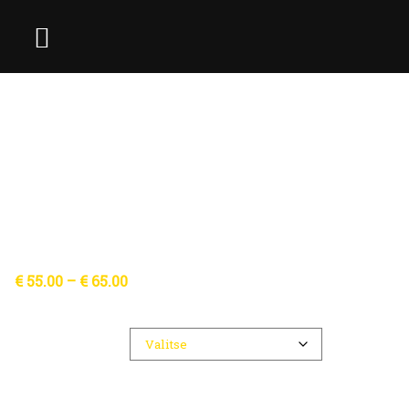
Hintaluokka:
€
55.00
–
€
65.00
€ 55.00
-
Ticket
€ 65.00