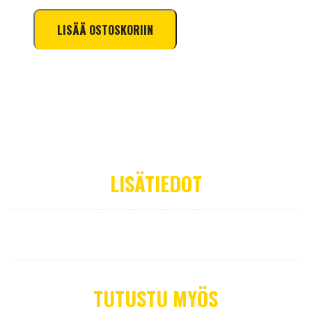
WM
Finaalireissu
LISÄÄ OSTOSKORIIN
perjantaina:
KalPa
-
SaiPa
määrä
LISÄTIEDOT
Ticket
Jäsenlippu, Lippu
TUTUSTU MYÖS