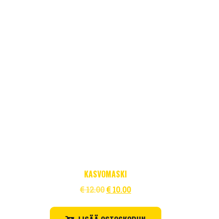
KASVOMASKI
Alkuperäinen
Nykyinen
€
12.00
€
10.00
hinta
hinta
oli:
on: