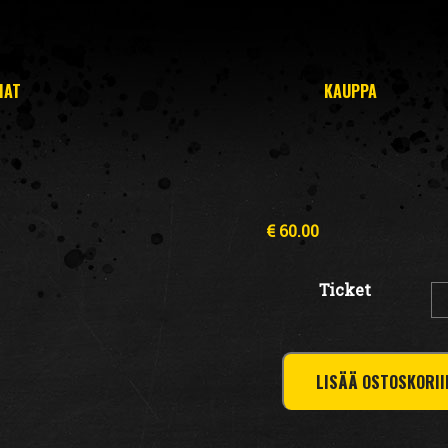
MAT
KAUPPA
€
60.00
Ticket
Westis
perjantaina:
LISÄÄ OSTOSKORII
SaiPa
-
Jukurit