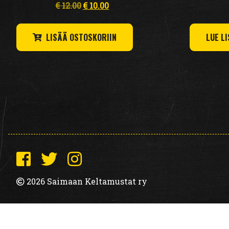
Alkuperäinen
Nykyinen
€
12.00
€
10.00
hinta
hinta
oli:
on:
LISÄÄ OSTOSKORIIN
LUE L
€ 12.00.
€ 10.00.
2026 Saimaan Keltamustat ry